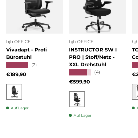
hjh OFFICE
hjh OFFICE
hj
Vivadapt - Profi
INSTRUCTOR SW I
T
Bürostuhl
PRO | Stoff/Netz -
Co
XXL Drehstuhl
★★★★★
★
(2)
★★★★★
(4)
Normaler Preis
No
€189,90
€2
Normaler Preis
€599,90
Schwarz
Schwarz
Auf Lager
Auf Lager