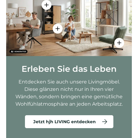
Einzelheiten anzeigen - AMIO H - Bür
Einzelheiten anzeigen - Sitzolo 2 
Einzelhei
Erleben Sie das Leben
Entdecken Sie auch unsere Livingmöbel.
Diese glänzen nicht nur in Ihren vier
Wänden, sondern bringen eine gemütliche
Wohlfühlatmosphäre an jeden Arbeitsplatz.
Jetzt hjh LIVING entdecken