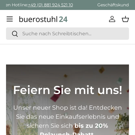
Geschäftskunden Beratung:
+ 49 (0) 881 924 521 22
Direkt zum Inhalt
Menü
Einlogge
Ein
Suchen
Suchen
Feiern Sie mit uns!
Unser neuer Shop ist da! Entdecken
Sie das neue Einkaufserlebnis und
sichern Sie sich
bis zu 20%
Relaunch-Rabatt.