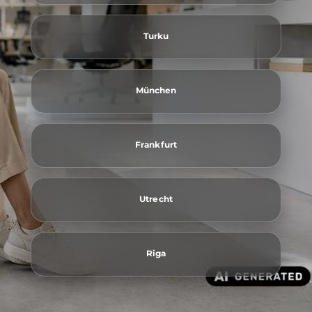
Turku
München
Frankfurt
Utrecht
Riga