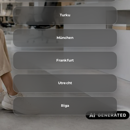
Turku
München
Frankfurt
Utrecht
Riga