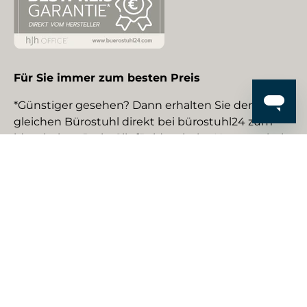
Für Sie immer zum besten Preis
*Günstiger gesehen? Dann erhalten Sie den
gleichen Bürostuhl direkt bei bürostuhl24 zum
identischen Preis. Gilt für identische Neuware bei
gewerblichen EU-Händlern. Details auf Anfrage.
Social Media
Facebook
YouTube
Instagram
TikTok
Pinterest
LinkedIn
Zahlungsmethoden