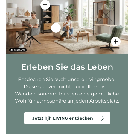
Einzelheiten anzeigen - AMIO H - Bür
Einzelheiten anzeigen - Sitzolo 2 
Einzelhei
Erleben Sie das Leben
Entdecken Sie auch unsere Livingmöbel.
Diese glänzen nicht nur in Ihren vier
Wänden, sondern bringen eine gemütliche
Wohlfühlatmosphäre an jeden Arbeitsplatz.
Jetzt hjh LIVING entdecken