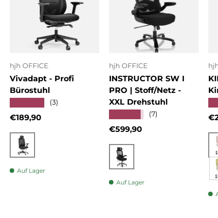
hjh OFFICE
hjh OFFICE
hj
Vivadapt - Profi
INSTRUCTOR SW I
KI
Bürostuhl
PRO | Stoff/Netz -
Ki
XXL Drehstuhl
★★★★★
★
(3)
★★★★★
(7)
Normaler Preis
No
€189,90
€2
Normaler Preis
€599,90
Schwarz
Schwarz
Auf Lager
Auf Lager