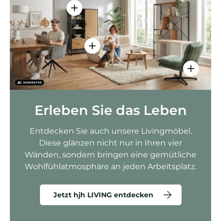
Einzelheiten anzeigen - AMIO H - Bür
Einzelheiten anzeigen - Sitzolo 2 
Einzelhei
Erleben Sie das Leben
Entdecken Sie auch unsere Livingmöbel.
Diese glänzen nicht nur in Ihren vier
Wänden, sondern bringen eine gemütliche
Wohlfühlatmosphäre an jeden Arbeitsplatz.
Jetzt hjh LIVING entdecken