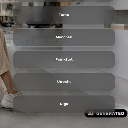
Turku
München
Frankfurt
Utrecht
Riga