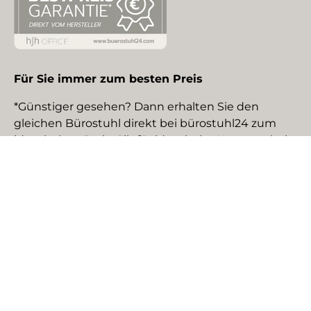
Für Sie immer zum besten Preis
*Günstiger gesehen? Dann erhalten Sie den
gleichen Bürostuhl direkt bei bürostuhl24 zum
identischen Preis. Gilt für identische Neuware bei
gewerblichen EU-Händlern. Details auf Anfrage.
Social Media
Facebook
YouTube
Instagram
TikTok
Pinterest
LinkedIn
Zahlungsmethoden