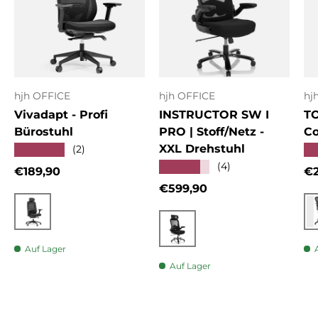
hjh OFFICE
hjh OFFICE
hj
Vivadapt - Profi
INSTRUCTOR SW I
T
Bürostuhl
PRO | Stoff/Netz -
Co
XXL Drehstuhl
★★★★★
★
(2)
★★★★★
(4)
Normaler Preis
No
€189,90
€2
Normaler Preis
€599,90
Schwarz
Schwarz
Auf Lager
Auf Lager