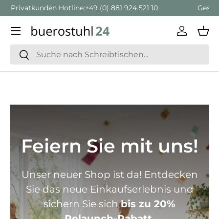
Geschäftskunden Beratung:
+ 49 (0) 881 924 521 22
Direkt zum Inhalt
Menü
Einlogge
Ein
Suchen
Suchen
Feiern Sie mit uns!
Unser neuer Shop ist da! Entdecken
Sie das neue Einkaufserlebnis und
sichern Sie sich
bis zu 20%
Relaunch-Rabatt.