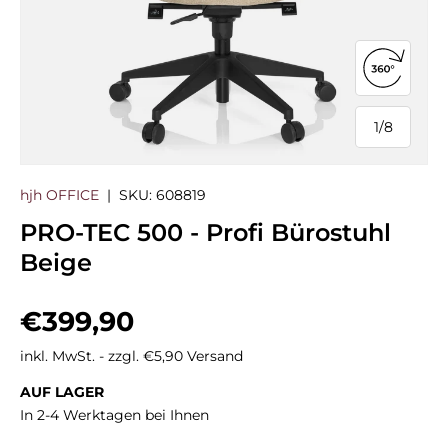
360°-Ans
1
/
8
von
hjh OFFICE
|
SKU:
608819
PRO-TEC 500 - Profi Bürostuhl
Beige
Normaler Preis
€399,90
inkl. MwSt. - zzgl. €5,90 Versand
AUF LAGER
In 2-4 Werktagen bei Ihnen