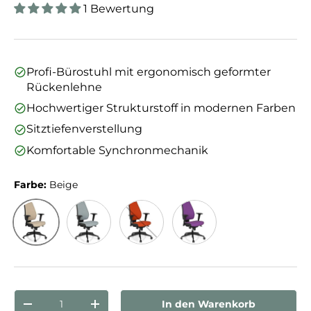
1 Bewertung
Profi-Bürostuhl mit ergonomisch geformter
Rückenlehne
Hochwertiger Strukturstoff in modernen Farben
Sitztiefenverstellung
Komfortable Synchronmechanik
Farbe:
Beige
Beige
Grau
Rot
Lila
Anzahl
In den Warenkorb
Menge verringern
Menge erhöhen