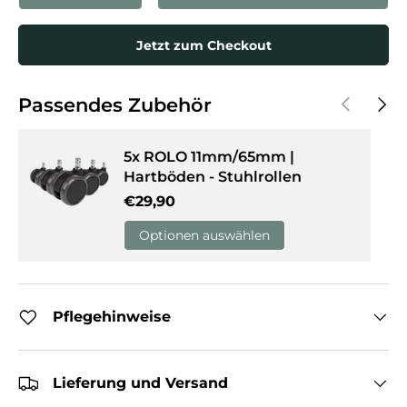
Jetzt zum Checkout
Vorherige
Näch
Passendes Zubehör
5x ROLO 11mm/65mm |
Hartböden - Stuhlrollen
Normaler Preis
€29,90
Optionen auswählen
Pflegehinweise
Lieferung und Versand