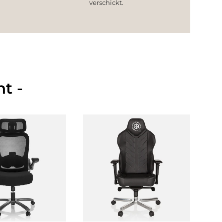
verschickt.
t -