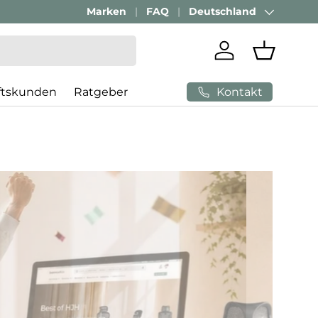
Passenden Bürostuhl finden mit
Marken
FAQ
Deutschland
AI-Beratung
Land/Region
Einloggen
Einkaufs
Kontakt
ftskunden
Ratgeber