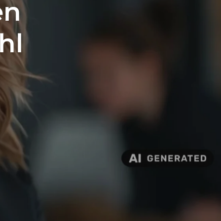
en
hl