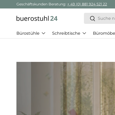
Geschäftskunden Beratung:
+ 49 (0) 881 924 521 22
Direkt zum Inhalt
Suchen
Suchen
Bürostühle
Schreibtische
Büromöbe
Best of H