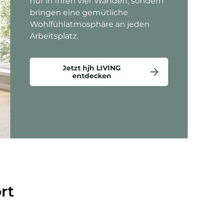
nur in Ihren vier Wänden, sondern
bringen eine gemütliche
Wohlfühlatmosphäre an jeden
Arbeitsplatz.
Jetzt hjh LIVING
entdecken
ten anzeigen - Criss-Cross 20 - Loungesessel
rt