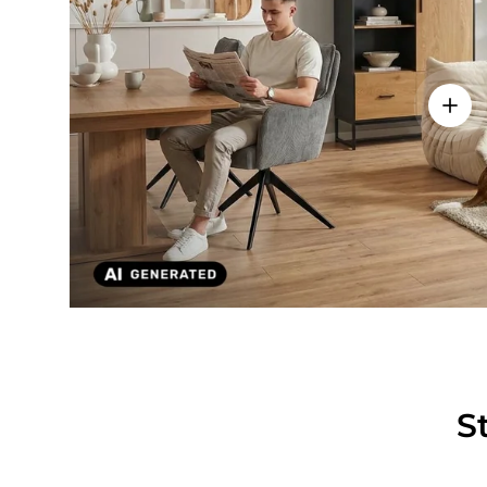
Einze
S