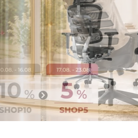
: Ihr perfekter
abel, individuell.
Folie laden 2 von 5
Folie laden 1 von 5
Folie laden 3 von 5
Folie laden 4 von 5
Folie laden 5 vo