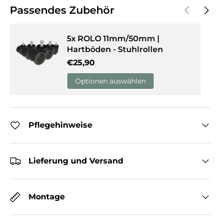
Vorherige
Näch
Passendes Zubehör
5x ROLO 11mm/50mm |
Hartböden - Stuhlrollen
Normaler Preis
€25,90
Optionen auswählen
Pflegehinweise
Lieferung und Versand
Montage