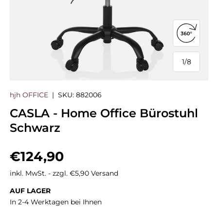
360°-Ans
1
/
8
von
hjh OFFICE
|
SKU:
882006
CASLA - Home Office Bürostuhl
Schwarz
Normaler Preis
€124,90
inkl. MwSt. - zzgl. €5,90 Versand
AUF LAGER
In 2-4 Werktagen bei Ihnen