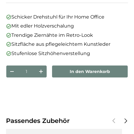
Schicker Drehstuhl für Ihr Home Office
Mit edler Holzverschalung
Trendige Ziernähte im Retro-Look
Sitzfläche aus pflegeleichtem Kunstleder
Stufenlose Sitzhöhenverstellung
Anzahl
In den Warenkorb
Menge verringern
Menge erhöhen
Vorherige
Näch
Passendes Zubehör