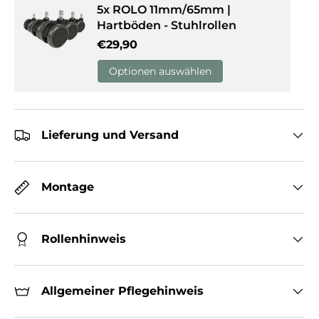
5x ROLO 11mm/65mm |
Hartböden - Stuhlrollen
Normaler Preis
€29,90
Optionen auswählen
Lieferung und Versand
Montage
Rollenhinweis
Allgemeiner Pflegehinweis