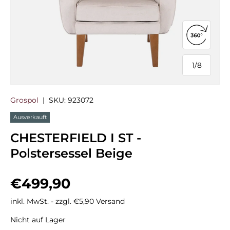
360°-Ans
1
/
8
von
Grospol
|
SKU:
923072
Ausverkauft
CHESTERFIELD I ST -
Polstersessel Beige
Normaler Preis
€499,90
inkl. MwSt. - zzgl. €5,90 Versand
Nicht auf Lager