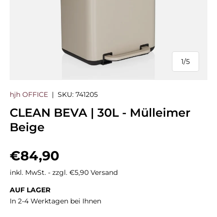
1
/
5
von
hjh OFFICE
|
SKU:
741205
CLEAN BEVA | 30L - Mülleimer
Beige
Normaler Preis
€84,90
inkl. MwSt. - zzgl. €5,90 Versand
AUF LAGER
In 2-4 Werktagen bei Ihnen