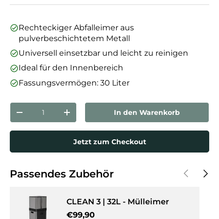
Rechteckiger Abfalleimer aus
pulverbeschichtetem Metall
Universell einsetzbar und leicht zu reinigen
Ideal für den Innenbereich
Fassungsvermögen: 30 Liter
Anzahl
In den Warenkorb
Menge verringern
Menge erhöhen
Jetzt zum Checkout
Vorherige
Näch
Passendes Zubehör
CLEAN 3 | 32L - Mülleimer
Normaler Preis
€99,90