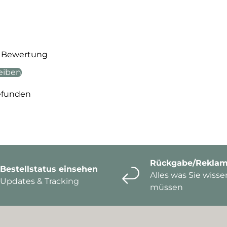
te Bewertung
eiben
efunden
Rückgabe/Reklam
Bestellstatus einsehen
Alles was Sie wisse
Updates & Tracking
müssen