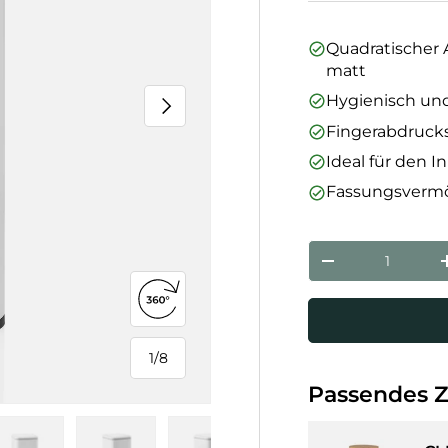
Quadratischer 
matt
Hygienisch und
Nächste
Fingerabdrucks
Ideal für den 
Fassungsvermö
Anzahl
Menge verringe
360°-Ansicht öffnen
1
/
8
von
Passendes 