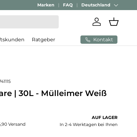
Passenden Bürostuhl finden mit
Marken
FAQ
Deutschland
AI-Beratung
Land/Region
Einloggen
Einkaufs
Kontakt
ftskunden
Ratgeber
741115
are | 30L - Mülleimer Weiß
 Preis
AUF LAGER
€5,90 Versand
In 2-4 Werktagen bei Ihnen