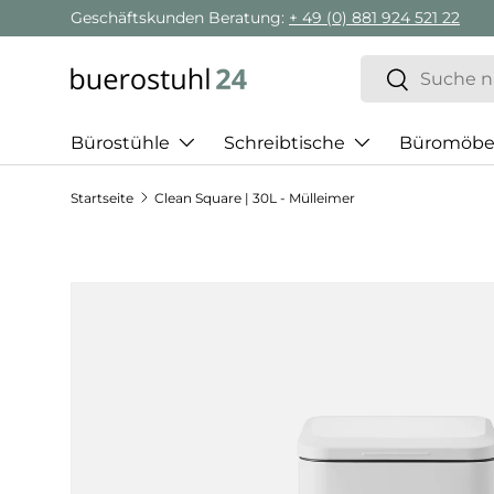
Geschäftskunden Beratung:
+ 49 (0) 881 924 521 22
Direkt zum Inhalt
Suchen
Suchen
Bürostühle
Schreibtische
Büromöbe
Startseite
Clean Square | 30L - Mülleimer
Zu Produktinformationen springen