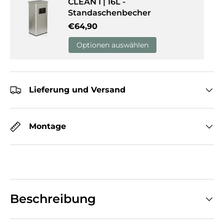
CLEAN I | 16L -
Standaschenbecher
Normaler Preis
€64,90
Optionen auswählen
Lieferung und Versand
Montage
Beschreibung