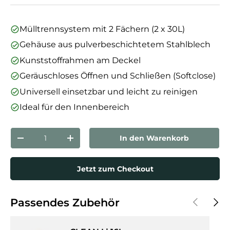
Mülltrennsystem mit 2 Fächern (2 x 30L)
Gehäuse aus pulverbeschichtetem Stahlblech
Kunststoffrahmen am Deckel
Geräuschloses Öffnen und Schließen (Softclose)
Universell einsetzbar und leicht zu reinigen
Ideal für den Innenbereich
Anzahl
In den Warenkorb
Menge verringern
Menge erhöhen
Jetzt zum Checkout
Vorherige
Näch
Passendes Zubehör