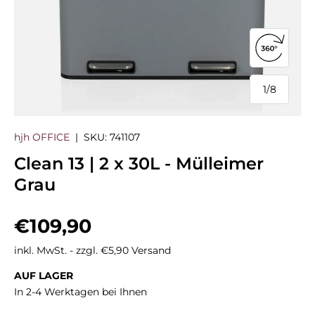
360°-Ans
1
/
8
von
hjh OFFICE
|
SKU:
741107
Clean 13 | 2 x 30L - Mülleimer
Grau
Normaler Preis
€109,90
inkl. MwSt. - zzgl. €5,90 Versand
AUF LAGER
In 2-4 Werktagen bei Ihnen