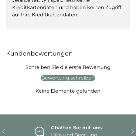
verarbeitet. Wir speichern keine
Kreditkartendaten und haben keinen Zugriff
auf Ihre Kreditkartendaten.
Kundenbewertungen
Schreiben Sie die erste Bewertung
Bewertung schreiben
Keine Elemente gefunden
Chatten Sie mit uns
Vorherige
Nä
Hilfe und Beratung