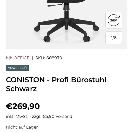
360°-Ans
1
/
8
von
hjh OFFICE
|
SKU:
608970
Ausverkauft
CONISTON - Profi Bürostuhl
Schwarz
Normaler Preis
€269,90
inkl. MwSt. - zzgl. €5,90 Versand
Nicht auf Lager