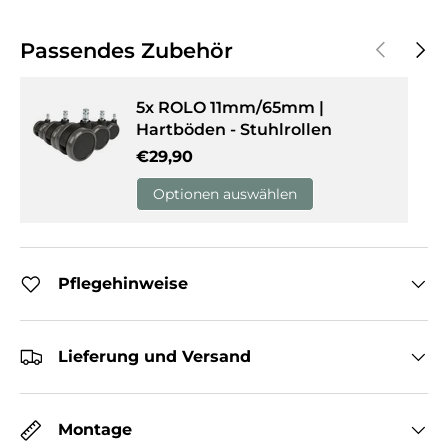
Vorherige
Näch
Passendes Zubehör
5x ROLO 11mm/65mm |
Hartböden - Stuhlrollen
Normaler Preis
€29,90
Optionen auswählen
Pflegehinweise
Lieferung und Versand
Montage