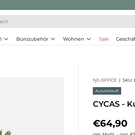
l
Bürozubehör
Wohnen
Sale
Geschä
hjh OFFICE
|
SKU:
Ausverkauft
CYCAS - K
Normaler
€64,90
inkl. MwSt. - zzgl. 