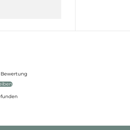
te Bewertung
eiben
efunden