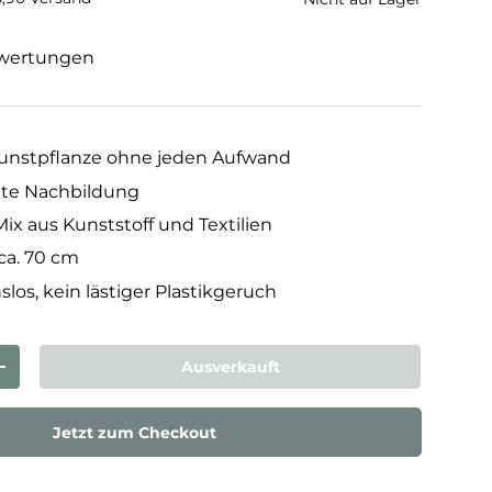
wertungen
nstpflanze ohne jeden Aufwand
te Nachbildung
ix aus Kunststoff und Textilien
ca. 70 cm
los, kein lästiger Plastikgeruch
Ausverkauft
rn
Menge erhöhen
Jetzt zum Checkout