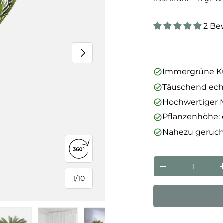
2 Be
Nächste
Immergrüne Ku
Täuschend ech
Hochwertiger M
Pflanzenhöhe: 
Nahezu geruchs
360°-Ansicht öffnen
Anzahl
Menge verringe
1
/
10
von