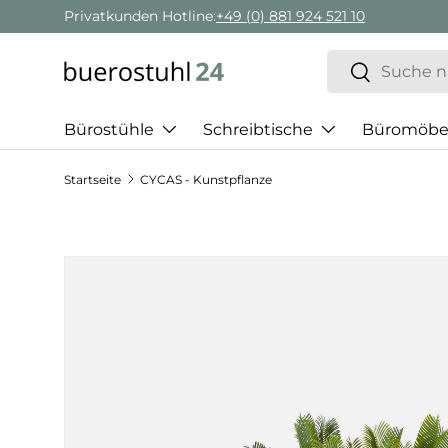
Privatkunden Hotline:
+49 (0) 881 924 521 10
Direkt zum Inhalt
Suchen
Suchen
Bürostühle
Schreibtische
Büromöbe
Startseite
CYCAS - Kunstpflanze
Zu Produktinformationen springen