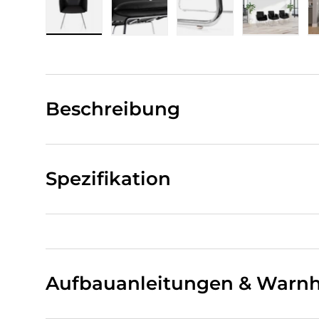
Bild 1 in Galerieansicht laden
Bild 2 in Galerieansicht laden
Bild 3 in Galerieansi
Bild 4 i
Beschreibung
Spezifikation
Aufbauanleitungen & Warnh