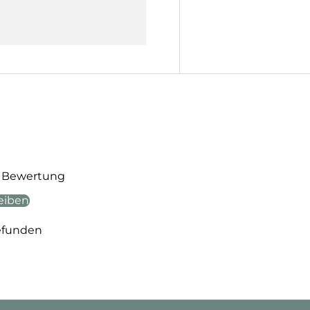
te Bewertung
eiben
efunden