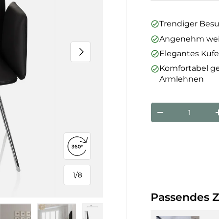
Trendiger Bes
Angenehm weic
Nächste
Elegantes Kufe
Komfortabel ge
Armlehnen
Anzahl
Menge verringe
360°-Ansicht öffnen
1
/
8
von
Passendes 