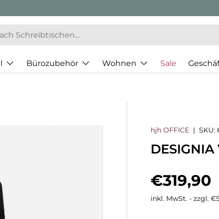
l
Bürozubehör
Wohnen
Sale
Geschä
hjh OFFICE
|
SKU:
DESIGNIA 
Normaler
€319,90
inkl. MwSt. - zzgl. 