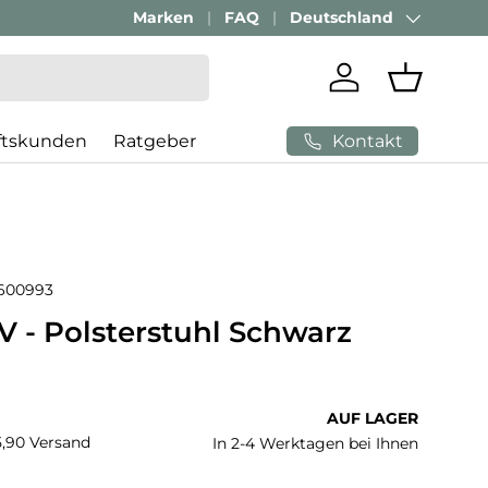
Passenden Bürostuhl finden mit
Marken
FAQ
Deutschland
AI-Beratung
Land/Region
Einloggen
Einkaufs
Kontakt
ftskunden
Ratgeber
600993
V - Polsterstuhl Schwarz
 Preis
AUF LAGER
€5,90 Versand
In 2-4 Werktagen bei Ihnen