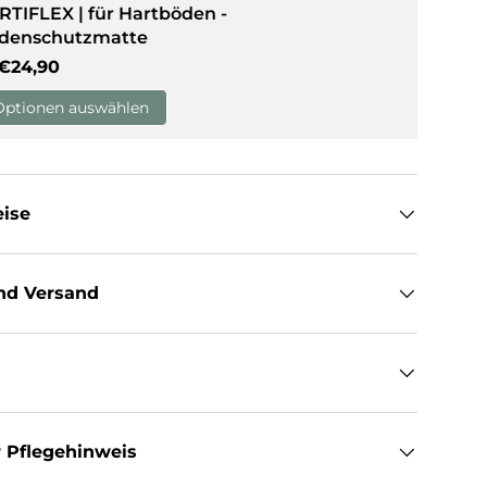
RTIFLEX | für Hartböden -
denschutzmatte
sicht laden
Normaler Preis
€24,90
Optionen auswählen
eise
nd Versand
 Pflegehinweis