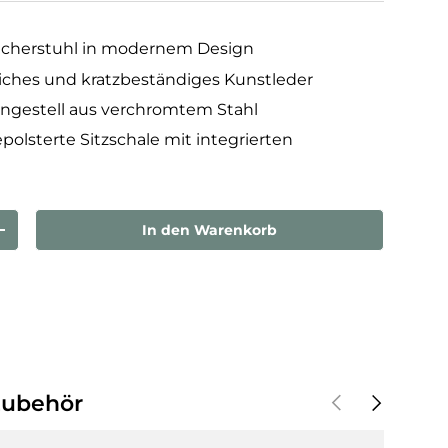
ucherstuhl in modernem Design
hes und kratzbeständiges Kunstleder
ngestell aus verchromtem Stahl
polsterte Sitzschale mit integrierten
In den Warenkorb
rn
Menge erhöhen
Vorherige
Nächste
Zubehör