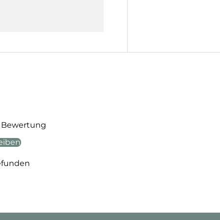
te Bewertung
eiben
efunden