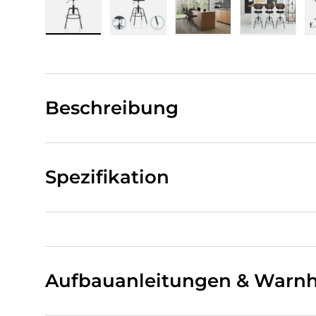
Bild 1 in Galerieansicht laden
Bild 2 in Galerieansicht laden
Bild 3 in Galerieansi
Bild 4 i
Beschreibung
Spezifikation
Aufbauanleitungen & Warnh