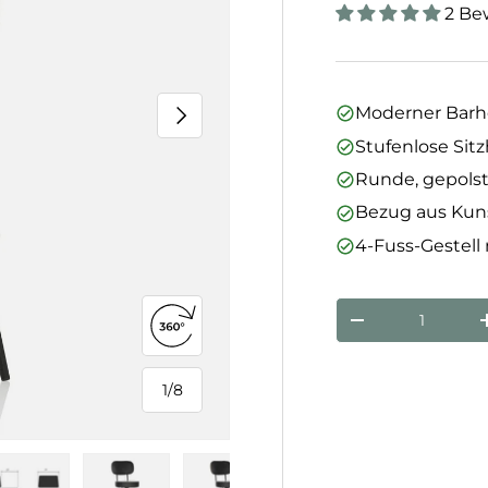
2 Be
Nächste
Moderner Barho
Stufenlose Sit
Runde, gepolst
Bezug aus Kun
4-Fuss-Gestell
Anzahl
Menge verringe
360°-Ansicht öffnen
1
/
8
von