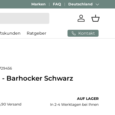
Passenden Bürostuhl finden mit
Marken
FAQ
Deutschland
AI-Beratung
Land/Region
Einloggen
Einkaufs
Kontakt
ftskunden
Ratgeber
729456
 - Barhocker Schwarz
 Preis
AUF LAGER
€5,90 Versand
In 2-4 Werktagen bei Ihnen