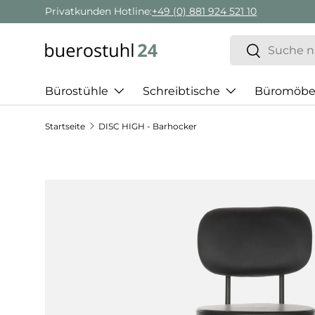
Geschäftskunden Beratung:
+ 49 (0) 881 924 521 22
Direkt zum Inhalt
Suchen
Suchen
Bürostühle
Schreibtische
Büromöbe
Startseite
DISC HIGH - Barhocker
Zu Produktinformationen springen