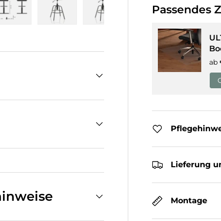
Passendes 
cht laden
n Galerieansicht laden
Bild 5 in Galerieansicht laden
Bild 6 in Galerieansicht laden
Bild 7 in Galerieansicht laden
Bild 8 in Galeriean
UL
Bo
ab
Pflegehinw
Lieferung u
inweise
Montage