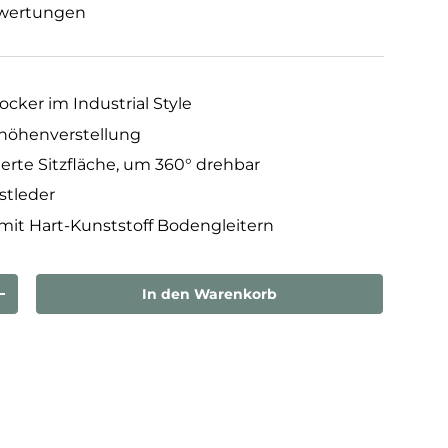
wertungen
cker im Industrial Style
zhöhenverstellung
erte Sitzfläche, um 360° drehbar
stleder
 mit Hart-Kunststoff Bodengleitern
In den Warenkorb
rn
Menge erhöhen