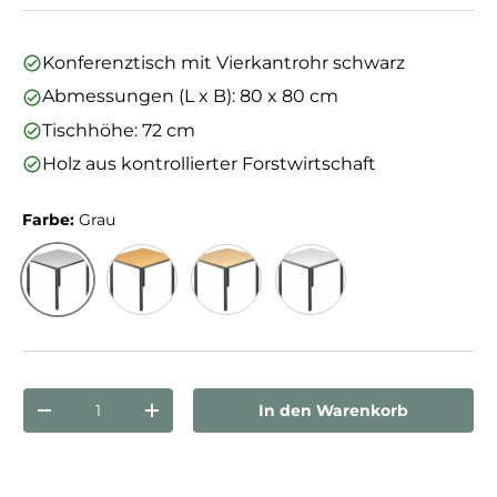
Konferenztisch mit Vierkantrohr schwarz
Abmessungen (L x B): 80 x 80 cm
Tischhöhe: 72 cm
Holz aus kontrollierter Forstwirtschaft
Farbe:
Grau
Grau
Buche
Ahorn
Weiß
Anzahl
In den Warenkorb
Menge verringern
Menge erhöhen