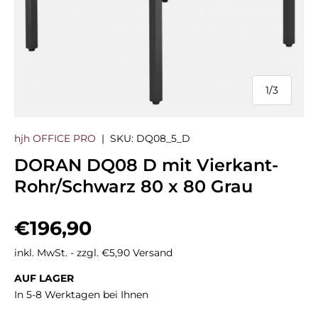
1
/
3
von
hjh OFFICE PRO
|
SKU:
DQ08_5_D
DORAN DQ08 D mit Vierkant-
Rohr/Schwarz 80 x 80 Grau
Normaler Preis
€196,90
inkl. MwSt. - zzgl. €5,90 Versand
AUF LAGER
In 5-8 Werktagen bei Ihnen