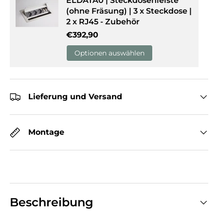
ELDATA0 | Steckdosenleiste
(ohne Fräsung) | 3 x Steckdose |
2 x RJ45 - Zubehör
Normaler Preis
€392,90
Optionen auswählen
Lieferung und Versand
Montage
Beschreibung