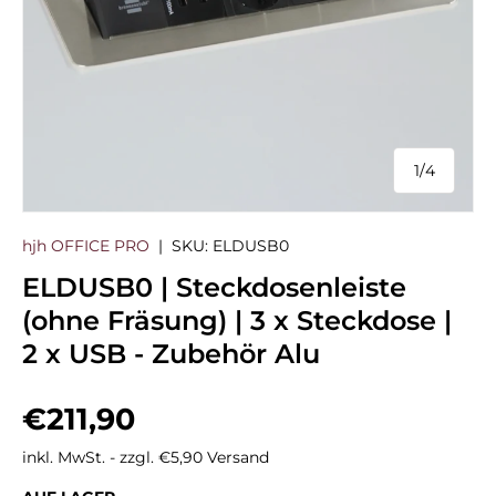
1
/
4
von
hjh OFFICE PRO
|
SKU:
ELDUSB0
ELDUSB0 | Steckdosenleiste
(ohne Fräsung) | 3 x Steckdose |
2 x USB - Zubehör Alu
Normaler Preis
€211,90
inkl. MwSt. - zzgl. €5,90 Versand