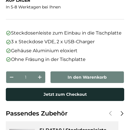
AUF LAGER
In 5-8 Werktagen bei Ihnen
Steckdosenleiste zum Einbau in die Tischplatte
3 x Steckdose VDE, 2 x USB-Charger
Gehäuse Aluminium eloxiert
Ohne Fräsung in der Tischplatte
Anzahl
In den Warenkorb
Menge verringern
Menge erhöhen
Jetzt zum Checkout
Vorherige
Näch
Passendes Zubehör