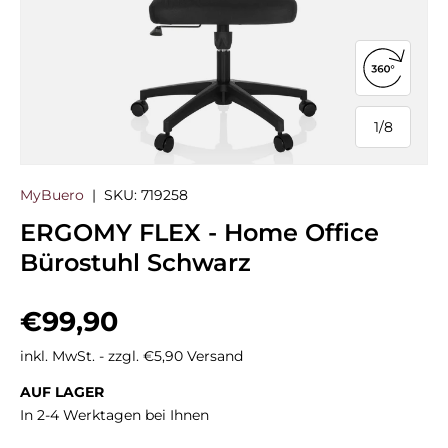
360°-Ans
1
/
8
von
MyBuero
|
SKU:
719258
ERGOMY FLEX - Home Office
Bürostuhl Schwarz
Normaler Preis
€99,90
inkl. MwSt. - zzgl. €5,90 Versand
AUF LAGER
In 2-4 Werktagen bei Ihnen