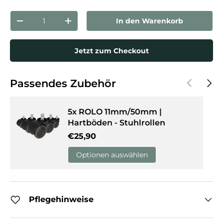
Anzahl
In den Warenkorb
Menge verringern
Menge erhöhen
Jetzt zum Checkout
Vorherige
Näch
Passendes Zubehör
5x ROLO 11mm/50mm |
Hartböden - Stuhlrollen
Normaler Preis
€25,90
Optionen auswählen
Pflegehinweise