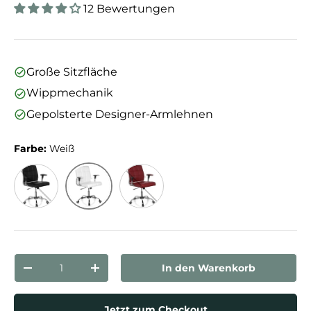
12 Bewertungen
Große Sitzfläche
Wippmechanik
Gepolsterte Designer-Armlehnen
Farbe:
Weiß
Weiß
Schwarz
Bordeaux
Anzahl
In den Warenkorb
Menge verringern
Menge erhöhen
Jetzt zum Checkout