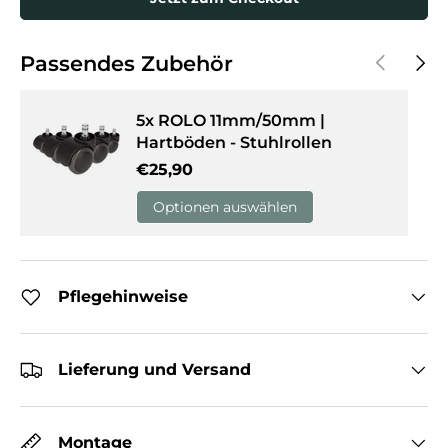
Vorherige
Näch
Passendes Zubehör
5x ROLO 11mm/50mm |
Hartböden - Stuhlrollen
Normaler Preis
€25,90
Optionen auswählen
Pflegehinweise
Lieferung und Versand
Montage