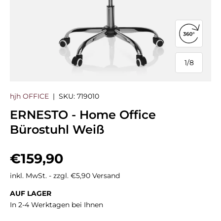
360°-Ans
1
/
8
von
hjh OFFICE
|
SKU:
719010
ERNESTO - Home Office
Bürostuhl Weiß
Normaler Preis
€159,90
inkl. MwSt. - zzgl. €5,90 Versand
AUF LAGER
In 2-4 Werktagen bei Ihnen