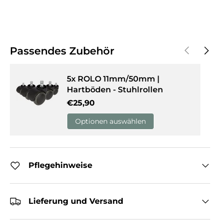
Vorherige
Näch
Passendes Zubehör
5x ROLO 11mm/50mm |
Hartböden - Stuhlrollen
Normaler Preis
€25,90
Optionen auswählen
Pflegehinweise
Lieferung und Versand