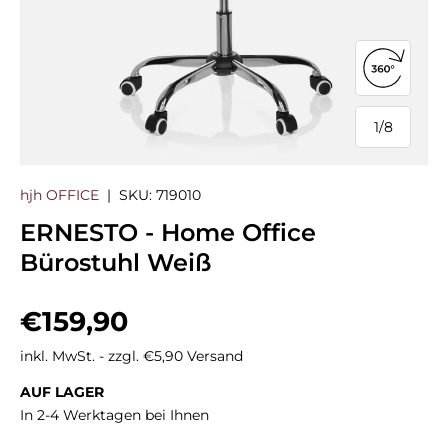
360°-Ans
1
/
8
von
hjh OFFICE
|
SKU:
719010
ERNESTO - Home Office
Bürostuhl Weiß
Normaler Preis
€159,90
inkl. MwSt. - zzgl. €5,90 Versand
AUF LAGER
In 2-4 Werktagen bei Ihnen