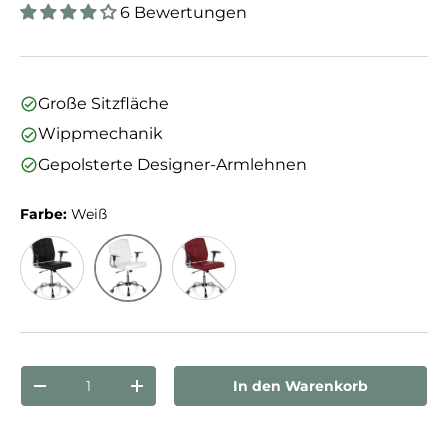
6 Bewertungen
Große Sitzfläche
Wippmechanik
Gepolsterte Designer-Armlehnen
Farbe:
Weiß
Weiß
Schwarz
Bordeaux
Anzahl
In den Warenkorb
Menge verringern
Menge erhöhen