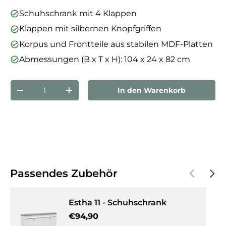
Schuhschrank mit 4 Klappen
Klappen mit silbernen Knopfgriffen
Korpus und Frontteile aus stabilen MDF-Platten
Abmessungen (B x T x H): 104 x 24 x 82 cm
Anzahl
In den Warenkorb
Menge verringern
Menge erhöhen
Vorherige
Näch
Passendes Zubehör
Estha 11 - Schuhschrank
Normaler Preis
€94,90