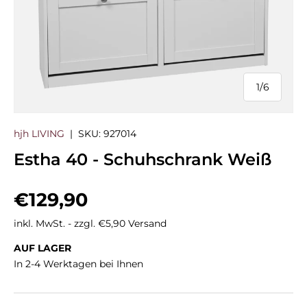
1
/
6
von
hjh LIVING
|
SKU:
927014
Estha 40 - Schuhschrank Weiß
Normaler Preis
€129,90
inkl. MwSt. - zzgl. €5,90 Versand
AUF LAGER
In 2-4 Werktagen bei Ihnen