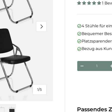
1 Be
Nächste
4 Stühle für ei
Bequemer Bes
Platzsparende
Bezug aus Kun
Anzahl
Menge verringe
1
/
5
von
Passendes 