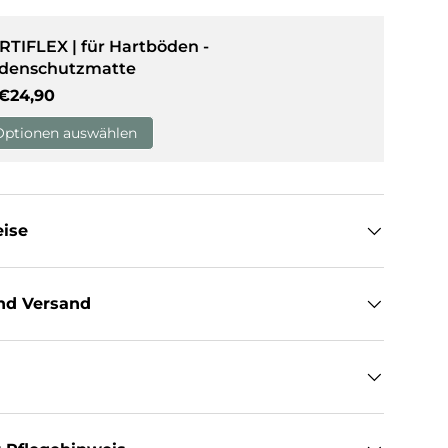
RTIFLEX | für Hartböden -
denschutzmatte
Normaler Preis
€24,90
Optionen auswählen
eise
nd Versand