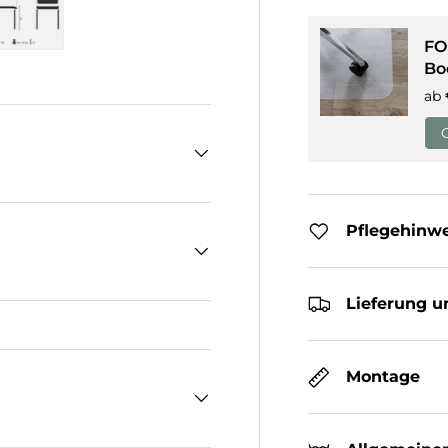
FO
cht laden
n Galerieansicht laden
Bild 5 in Galerieansicht laden
Bo
ab
Pflegehinw
Lieferung u
Montage