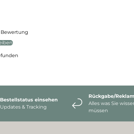
te Bewertung
eiben
efunden
Rückgabe/Reklam
Bestellstatus einsehen
Alles was Sie wisse
Updates & Tracking
müssen