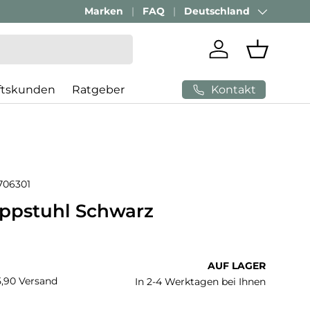
Passenden Bürostuhl finden mit
Marken
FAQ
Deutschland
AI-Beratung
Land/Region
Einloggen
Einkaufs
Kontakt
ftskunden
Ratgeber
706301
appstuhl Schwarz
 Preis
AUF LAGER
€5,90 Versand
In 2-4 Werktagen bei Ihnen