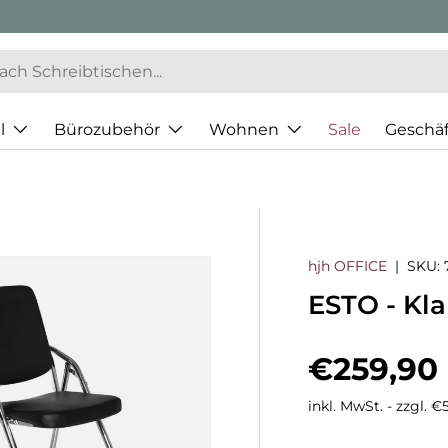
l
Bürozubehör
Wohnen
Sale
Geschä
hjh OFFICE
|
SKU:
ESTO - Kl
Normaler
€259,90
inkl. MwSt. - zzgl. 