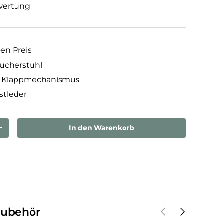
wertung
nen Preis
ucherstuhl
r Klappmechanismus
stleder
In den Warenkorb
rn
Menge erhöhen
Vorherige
Nächste
Zubehör