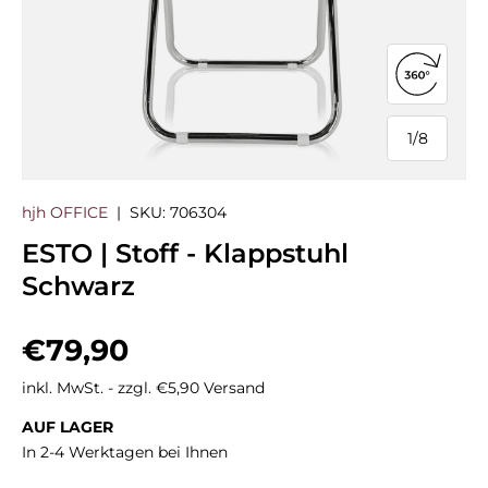
360°-Ans
1
/
8
von
hjh OFFICE
|
SKU:
706304
ESTO | Stoff - Klappstuhl
Schwarz
Normaler Preis
€79,90
inkl. MwSt. - zzgl. €5,90 Versand
AUF LAGER
In 2-4 Werktagen bei Ihnen