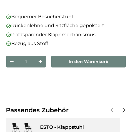
Bequemer Besucherstuhl
Rückenlehne und Sitzfläche gepolstert
Platzsparender Klappmechanismus
Bezug aus Stoff
Anzahl
In den Warenkorb
Menge verringern
Menge erhöhen
Vorherige
Näch
Passendes Zubehör
ESTO - Klappstuhl