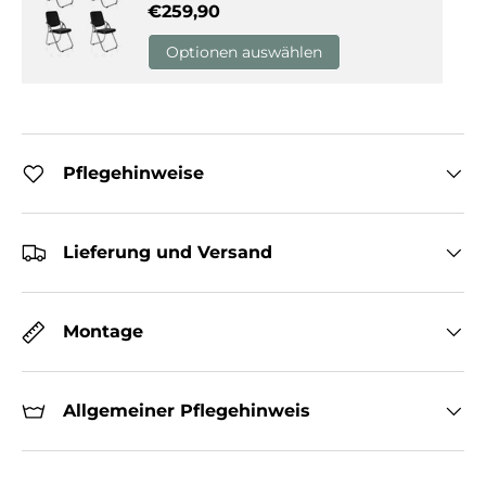
Normaler Preis
€259,90
Optionen auswählen
Pflegehinweise
Lieferung und Versand
Montage
Allgemeiner Pflegehinweis