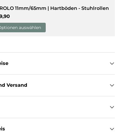
 ROLO 11mm/65mm | Hartböden - Stuhlrollen
rmaler Preis
9,90
sicht laden
Optionen auswählen
eise
nd Versand
is