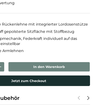
wertung
 Rückenlehne mit integrierter Lordosenstütze
f gepolsterte Sitzfläche mit Stoffbezug
mechanik, Federkraft individuell auf das
einstellbar
e Armlehnen
In den Warenkorb
rn
Menge erhöhen
Jetzt zum Checkout
Vorherige
Nächste
Zubehör