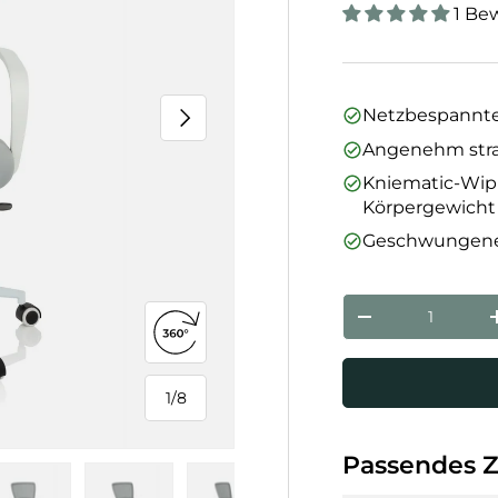
1 Be
Nächste
Netzbespannte
Angenehm straf
Kniematic-Wipp
Körpergewicht 
Geschwungen
Anzahl
Menge verringe
360°-Ansicht öffnen
1
/
8
von
Passendes 