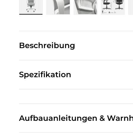
Bild 1 in Galerieansicht laden
Bild 2 in Galerieansicht laden
Bild 3 in Galerieansi
Bild 4 i
Beschreibung
Spezifikation
Aufbauanleitungen & Warnh