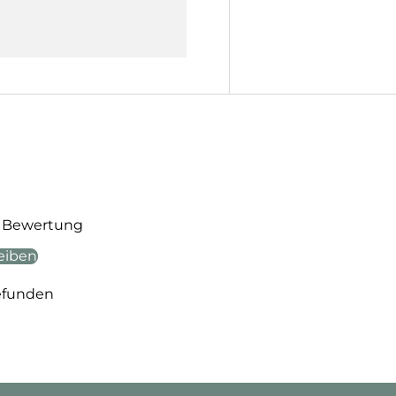
te Bewertung
eiben
efunden