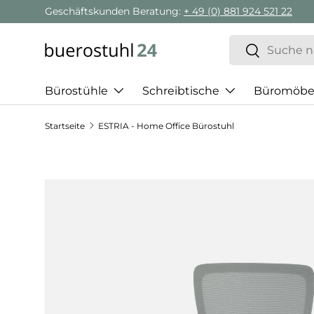
Geschäftskunden Beratung:
+ 49 (0) 881 924 521 22
Direkt zum Inhalt
Suchen
Suchen
Bürostühle
Schreibtische
Büromöbe
Startseite
ESTRIA - Home Office Bürostuhl
Zu Produktinformationen springen