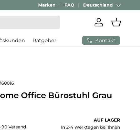
Passenden Bürostuhl finden mit
Marken
FAQ
Deutschland
AI-Beratung
Land/Region
Einloggen
Einkaufs
Kontakt
ftskunden
Ratgeber
760016
Home Office Bürostuhl Grau
 Preis
AUF LAGER
€5,90 Versand
In 2-4 Werktagen bei Ihnen