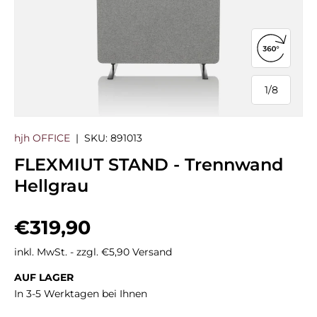
360°-Ans
1
/
8
von
hjh OFFICE
|
SKU:
891013
FLEXMIUT STAND - Trennwand
Hellgrau
Normaler Preis
€319,90
inkl. MwSt. - zzgl. €5,90 Versand
AUF LAGER
In 3-5 Werktagen bei Ihnen