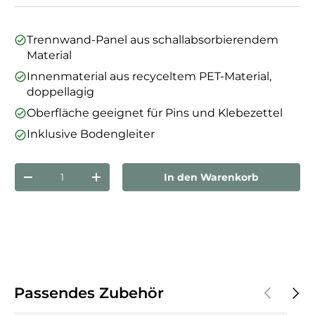
Trennwand-Panel aus schallabsorbierendem
Material
Innenmaterial aus recyceltem PET-Material,
doppellagig
Oberfläche geeignet für Pins und Klebezettel
Inklusive Bodengleiter
Anzahl
In den Warenkorb
Menge verringern
Menge erhöhen
Vorherige
Näch
Passendes Zubehör