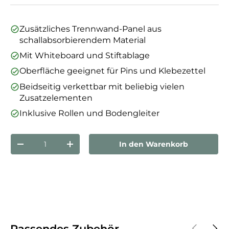
Zusätzliches Trennwand-Panel aus
schallabsorbierendem Material
Mit Whiteboard und Stiftablage
Oberfläche geeignet für Pins und Klebezettel
Beidseitig verkettbar mit beliebig vielen
Zusatzelementen
Inklusive Rollen und Bodengleiter
Anzahl
In den Warenkorb
Menge verringern
Menge erhöhen
Vorherige
Näch
Passendes Zubehör