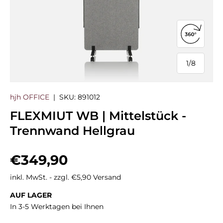
360°-Ans
1
/
8
von
hjh OFFICE
|
SKU:
891012
FLEXMIUT WB | Mittelstück -
Trennwand Hellgrau
Normaler Preis
€349,90
inkl. MwSt. - zzgl. €5,90 Versand
AUF LAGER
In 3-5 Werktagen bei Ihnen