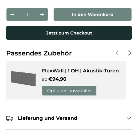
Anzahl
In den Warenkorb
Menge verringern
Menge erhöhen
Jetzt zum Checkout
Vorherige
Näch
Passendes Zubehör
FlexWall | 1 OH | Akustik-Türen
Normaler Preis
€94,90
ab
Optionen auswählen
Lieferung und Versand