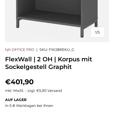
1
/
5
von
hjh OFFICE PRO
|
SKU:
FW28REKU_G
FlexWall | 2 OH | Korpus mit
Sockelgestell Graphit
Normaler Preis
€401,90
inkl. MwSt. - zzgl. €5,90 Versand
AUF LAGER
In 5-8 Werktagen bei Ihnen