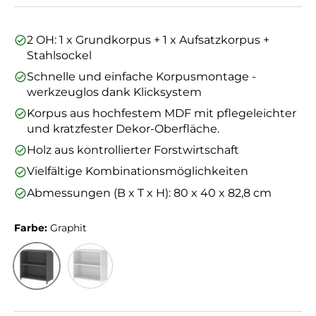
2 OH: 1 x Grundkorpus + 1 x Aufsatzkorpus +
Stahlsockel
Schnelle und einfache Korpusmontage -
werkzeuglos dank Klicksystem
Korpus aus hochfestem MDF mit pflegeleichter
und kratzfester Dekor-Oberfläche.
Holz aus kontrollierter Forstwirtschaft
Vielfältige Kombinationsmöglichkeiten
Abmessungen (B x T x H): 80 x 40 x 82,8 cm
Farbe:
Graphit
Graphit
Weiß