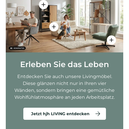
Einzelheiten anzeigen - AMIO H - Bür
Einzelheiten anzeigen - Sitzolo 2 
Einzelhei
Erleben Sie das Leben
Entdecken Sie auch unsere Livingmöbel.
Diese glänzen nicht nur in Ihren vier
Wänden, sondern bringen eine gemütliche
Wohlfühlatmosphäre an jeden Arbeitsplatz.
Jetzt hjh LIVING entdecken