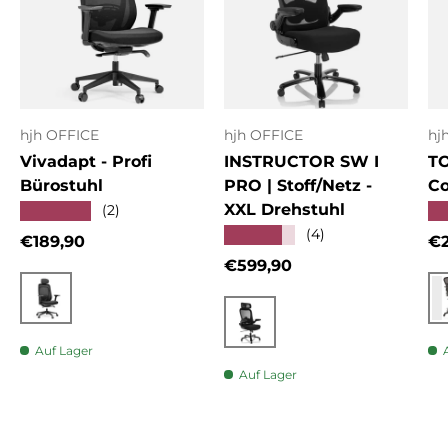
hjh OFFICE
hjh OFFICE
hj
Vivadapt - Profi
INSTRUCTOR SW I
T
Bürostuhl
PRO | Stoff/Netz -
Co
XXL Drehstuhl
★★★★★
★
(2)
★★★★★
(4)
Normaler Preis
No
€189,90
€2
Normaler Preis
€599,90
Schwarz
Schwarz
Auf Lager
Auf Lager