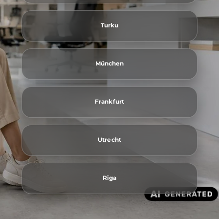
Turku
München
Frankfurt
Utrecht
Riga