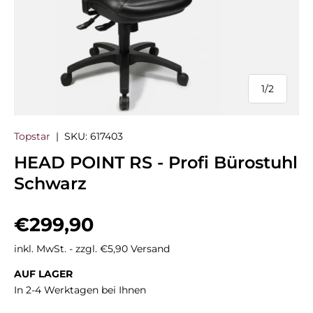
1
/
2
von
Topstar
|
SKU:
617403
HEAD POINT RS - Profi Bürostuhl
Schwarz
Normaler Preis
€299,90
inkl. MwSt. - zzgl. €5,90 Versand
AUF LAGER
In 2-4 Werktagen bei Ihnen