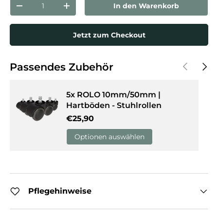
Anzahl
In den Warenkorb
Menge verringern
Menge erhöhen
Jetzt zum Checkout
Vorherige
Näch
Passendes Zubehör
5x ROLO 10mm/50mm |
Hartböden - Stuhlrollen
Normaler Preis
€25,90
Optionen auswählen
Pflegehinweise