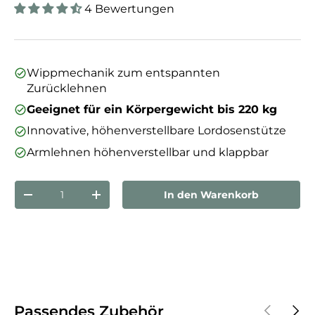
4 Bewertungen
Wippmechanik zum entspannten
Zurücklehnen
Geeignet für ein Körpergewicht bis 220 kg
Innovative, höhenverstellbare Lordosenstütze
Armlehnen höhenverstellbar und klappbar
Anzahl
In den Warenkorb
Menge verringern
Menge erhöhen
Vorherige
Näch
Passendes Zubehör