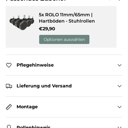
5x ROLO 11mm/65mm |
Hartböden - Stuhlrollen
Normaler Preis
€29,90
Optionen auswählen
Pflegehinweise
Lieferung und Versand
Montage
Rollenhinweis