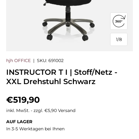
360°-Ans
1
/
8
von
hjh OFFICE
|
SKU:
691002
INSTRUCTOR T I | Stoff/Netz -
XXL Drehstuhl Schwarz
Normaler Preis
€519,90
inkl. MwSt. - zzgl. €5,90 Versand
AUF LAGER
In 3-5 Werktagen bei Ihnen