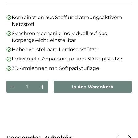
Kombination aus Stoff und atmungsaktivem
Netzstoff
Synchronmechanik, individuell auf das
Körpergewicht einstellbar
Höhenverstellbare Lordosenstütze
Individuelle Anpassung durch 3D Kopfstütze
3D Armlehnen mit Softpad-Auflage
Anzahl
In den Warenkorb
Menge verringern
Menge erhöhen
Vorherige
Näch
Passendes Zubehör