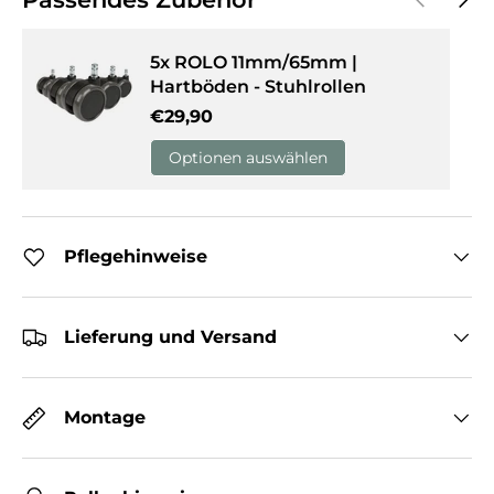
5x ROLO 11mm/65mm |
Hartböden - Stuhlrollen
Normaler Preis
€29,90
Optionen auswählen
Pflegehinweise
Lieferung und Versand
Montage