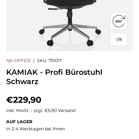
360°-Ans
1
/
8
von
hjh OFFICE
|
SKU:
751017
KAMIAK - Profi Bürostuhl
Schwarz
Normaler Preis
€229,90
inkl. MwSt. - zzgl. €5,90 Versand
AUF LAGER
In 2-4 Werktagen bei Ihnen