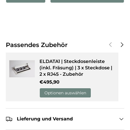
Vorherige
Näch
Passendes Zubehör
ELDATA1 | Steckdosenleiste
(inkl. Fräsung) | 3 x Steckdose |
2 x RJ45 - Zubehör
Normaler Preis
€495,90
Optionen auswählen
Lieferung und Versand