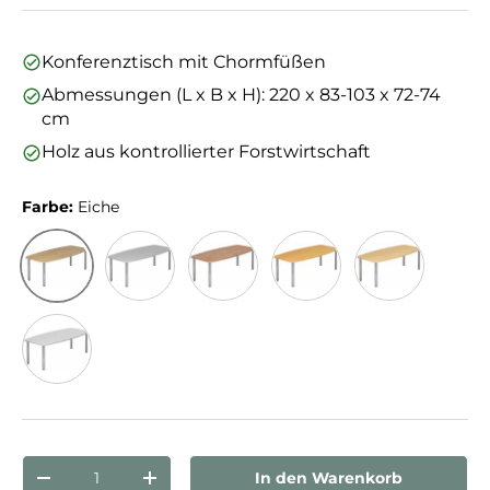
Konferenztisch mit Chormfüßen
Abmessungen (L x B x H): 220 x 83-103 x 72-74
cm
Holz aus kontrollierter Forstwirtschaft
Farbe:
Eiche
Eiche
Grau
Nussbaum
Buche
Ahorn
Weiß
Anzahl
In den Warenkorb
Menge verringern
Menge erhöhen