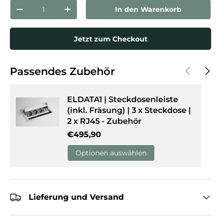
Anzahl
In den Warenkorb
Menge verringern
Menge erhöhen
Jetzt zum Checkout
Vorherige
Näch
Passendes Zubehör
ELDATA1 | Steckdosenleiste
(inkl. Fräsung) | 3 x Steckdose |
2 x RJ45 - Zubehör
Normaler Preis
€495,90
Optionen auswählen
Lieferung und Versand