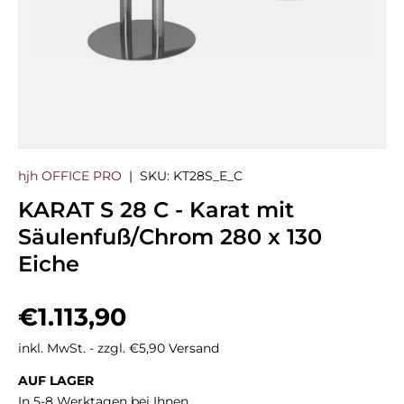
hjh OFFICE PRO
|
SKU:
KT28S_E_C
KARAT S 28 C - Karat mit
Säulenfuß/Chrom 280 x 130
Eiche
Normaler Preis
€1.113,90
inkl. MwSt. - zzgl. €5,90 Versand
AUF LAGER
In 5-8 Werktagen bei Ihnen