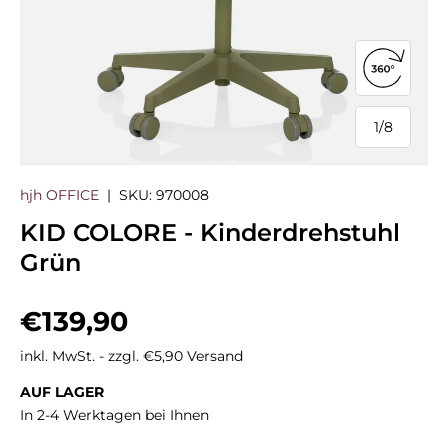
360°-Ans
1
/
8
von
hjh OFFICE
|
SKU:
970008
KID COLORE - Kinderdrehstuhl
Grün
Normaler Preis
€139,90
inkl. MwSt. - zzgl. €5,90 Versand
AUF LAGER
In 2-4 Werktagen bei Ihnen