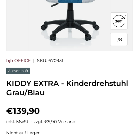
360°-Ans
1
/
8
von
hjh OFFICE
|
SKU:
670931
Ausverkauft
KIDDY EXTRA - Kinderdrehstuhl
Grau/Blau
Normaler Preis
€139,90
inkl. MwSt. - zzgl. €5,90 Versand
Nicht auf Lager