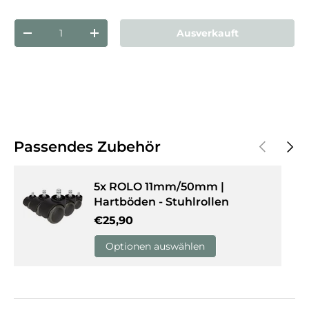
Anzahl
Ausverkauft
Menge verringern
Menge erhöhen
Vorherige
Näch
Passendes Zubehör
5x ROLO 11mm/50mm |
Hartböden - Stuhlrollen
Normaler Preis
€25,90
Optionen auswählen