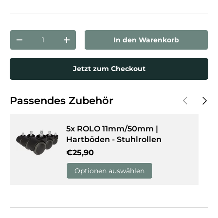
Schwarz/Orange
Schwarz/Rot
Pink
Schwarz/Blau
Anzahl
In den Warenkorb
Menge verringern
Menge erhöhen
Jetzt zum Checkout
Vorherige
Näch
Passendes Zubehör
5x ROLO 11mm/50mm |
Hartböden - Stuhlrollen
Normaler Preis
€25,90
Optionen auswählen