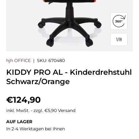
360°-Ans
1
/
8
von
hjh OFFICE
|
SKU:
670480
KIDDY PRO AL - Kinderdrehstuhl
Schwarz/Orange
Normaler Preis
€124,90
inkl. MwSt. - zzgl. €5,90 Versand
AUF LAGER
In 2-4 Werktagen bei Ihnen