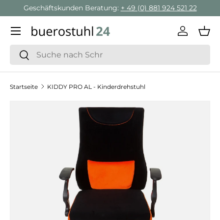
Geschäftskunden Beratung:
+ 49 (0) 881 924 521 22
Direkt zum Inhalt
Menü
Einlogge
Ein
Suchen
Suchen
Startseite
KIDDY PRO AL - Kinderdrehstuhl
Zu Produktinformationen springen