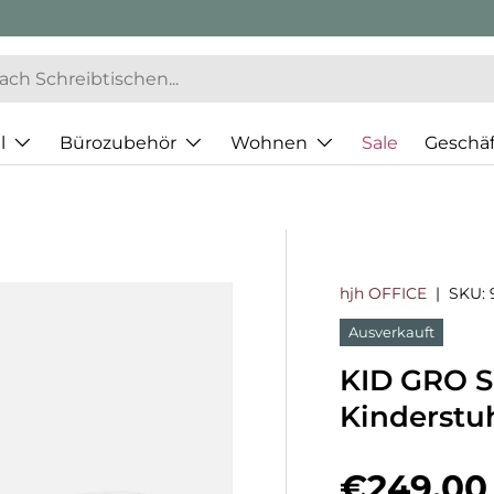
l
Bürozubehör
Wohnen
Sale
Geschä
hjh OFFICE
|
SKU:
Ausverkauft
KID GRO SE
Kinderstu
Normaler
€249,00