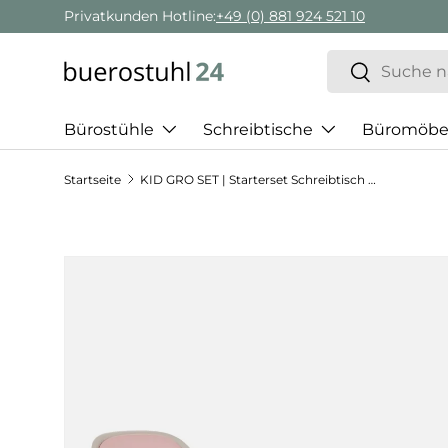
Geschäftskunden Beratung:
+ 49 (0) 881 924 521 22
Direkt zum Inhalt
Suchen
Suchen
Bürostühle
Schreibtische
Büromöbe
Startseite
KID GRO SET | Starterset Schreibtisch - Kinderstuhl
Zu Produktinformationen springen