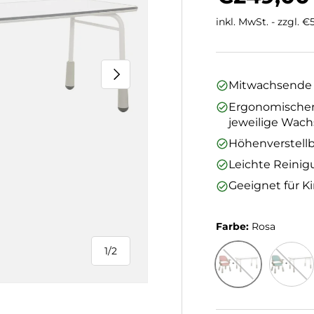
inkl. MwSt. - zzgl. 
Nächste
Mitwachsende K
Ergonomischer K
jeweilige Wach
Höhenverstellb
Leichte Reinig
Geeignet für K
Farbe:
Rosa
1
/
2
von
Rosa
Hellbla