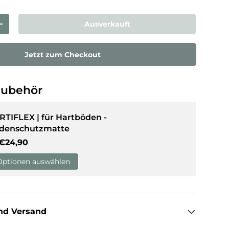
Ausverkauft
rn
Menge erhöhen
Jetzt zum Checkout
Zubehör
RTIFLEX | für Hartböden -
denschutzmatte
Normaler Preis
€24,90
Optionen auswählen
nd Versand