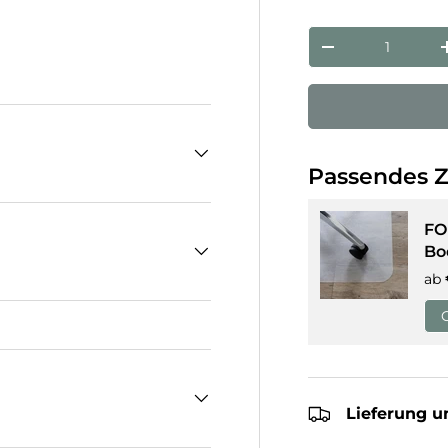
Anzahl
Menge verringe
Passendes 
FO
Bo
ab
Lieferung u