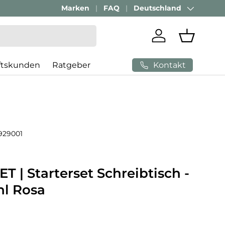
Marken
Passenden Bürostuhl finden mit
FAQ
Deutschland
AI-Beratung
Land/Region
Einloggen
Einkaufs
Kontakt
ftskunden
Ratgeber
929001
T | Starterset Schreibtisch -
hl Rosa
 Preis