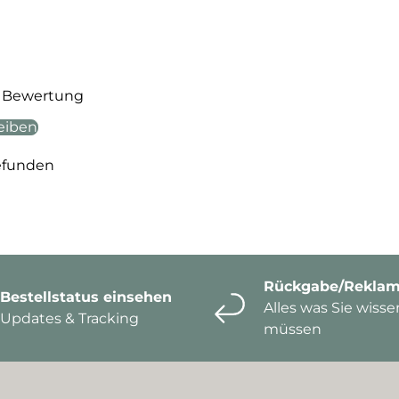
te Bewertung
eiben
efunden
Rückgabe/Reklam
Bestellstatus einsehen
Alles was Sie wisse
Updates & Tracking
müssen