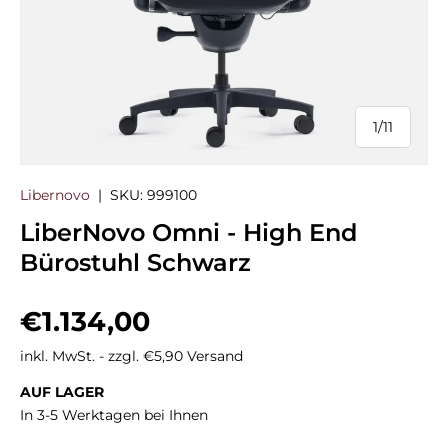
1
/
11
von
Libernovo
|
SKU:
999100
LiberNovo Omni - High End
Bürostuhl Schwarz
Normaler Preis
€1.134,00
inkl. MwSt. - zzgl. €5,90 Versand
AUF LAGER
In 3-5 Werktagen bei Ihnen