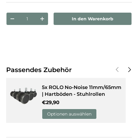
Anzahl
In den Warenkorb
Menge verringern
Menge erhöhen
Vorherige
Näch
Passendes Zubehör
5x ROLO No-Noise 11mm/65mm
| Hartböden - Stuhlrollen
Normaler Preis
€29,90
Optionen auswählen