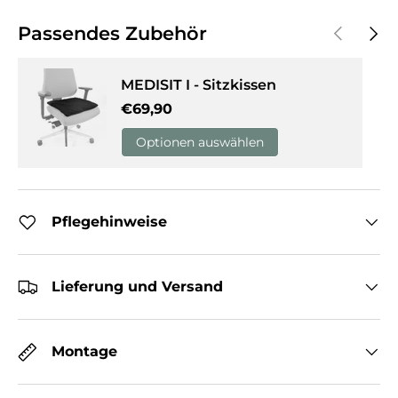
Vorherige
Näch
Passendes Zubehör
MEDISIT I - Sitzkissen
Normaler Preis
€69,90
Optionen auswählen
Pflegehinweise
Lieferung und Versand
Montage