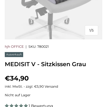
1
/
5
von
hjh OFFICE
|
SKU:
780021
Ausverkauft
MEDISIT V - Sitzkissen Grau
Normaler Preis
€34,90
inkl. MwSt. - zzgl. €5,90 Versand
Nicht auf Lager
1 Bewertung