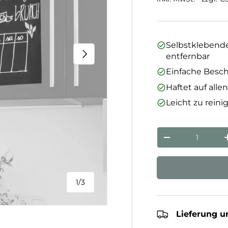
Selbstklebende
Nächste
entfernbar
Einfache Besch
Haftet auf alle
Leicht zu rein
Anzahl
Menge verringe
1
/
3
von
Lieferung u