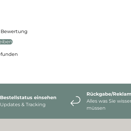
te Bewertung
eiben
efunden
Rückgabe/Reklam
Bestellstatus einsehen
Alles was Sie wisse
Updates & Tracking
müssen