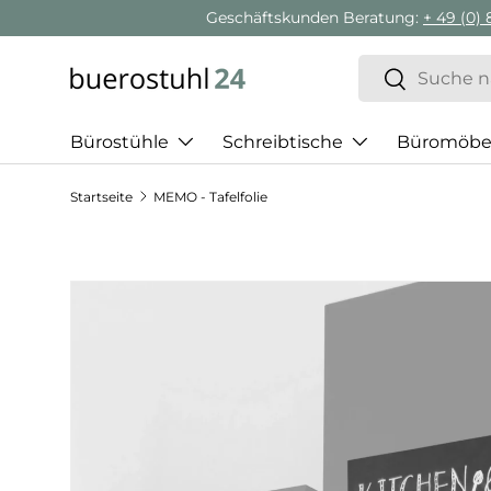
Geschäftskunden Beratung:
+ 49 (0) 881 924 521 22
Direkt zum Inhalt
Suchen
Suchen
Bürostühle
Schreibtische
Büromöbe
Startseite
MEMO - Tafelfolie
Zu Produktinformationen springen