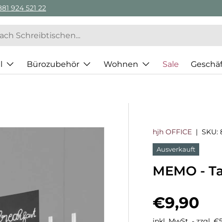
l
Bürozubehör
Wohnen
Sale
Geschä
hjh OFFICE
|
SKU:
Ausverkauft
MEMO - Ta
Normaler
€9,90
inkl. MwSt. - zzgl. 