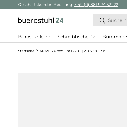
Geschäftskunden Beratung:
+ 49 (0) 881 924 521 22
Direkt zum Inhalt
Suchen
Suchen
Bürostühle
Schreibtische
Büromöbe
Startseite
MOVE 3 Premium B 200 | 200x220 | Schreibtisch elektrisch höhenverstellbar - Stehschreibtisch
Zu Produktinformationen springen