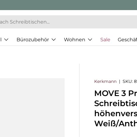
l
Bürozubehör
Wohnen
Sale
Geschä
Kerkmann
|
SKU:
8
MOVE 3 Pr
Schreibtis
höhenverst
Weiß/Anth