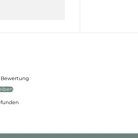
te Bewertung
eiben
efunden