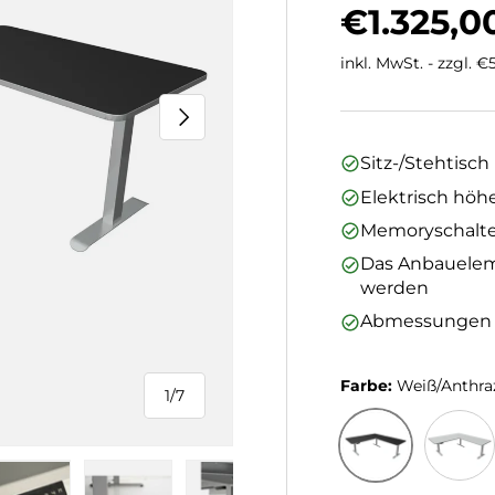
Normaler
€1.325,0
inkl. MwSt. - zzgl. 
Nächste
Sitz-/Stehtisc
Elektrisch höh
Memoryschalte
Das Anbaueleme
werden
Abmessungen (L
Farbe:
Weiß/Anthra
1
/
7
von
Weiß/Anthrazit
Weiß/G