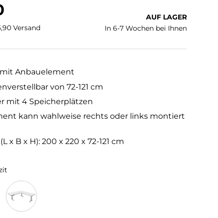
 Preis
0
AUF LAGER
€5,90 Versand
In 6-7 Wochen bei Ihnen
h mit Anbauelement
enverstellbar von 72-121 cm
r mit 4 Speicherplätzen
nt kann wahlweise rechts oder links montiert
 x B x H): 200 x 220 x 72-121 cm
zit
rau
Weiß/Weiß