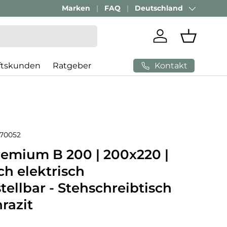
Passenden Bürostuhl finden mit
Marken
FAQ
Deutschland
AI-Beratung
Land/Region
Einloggen
Einkaufs
Kontakt
ftskunden
Ratgeber
70052
emium B 200 | 200x220 |
ch elektrisch
ellbar - Stehschreibtisch
razit