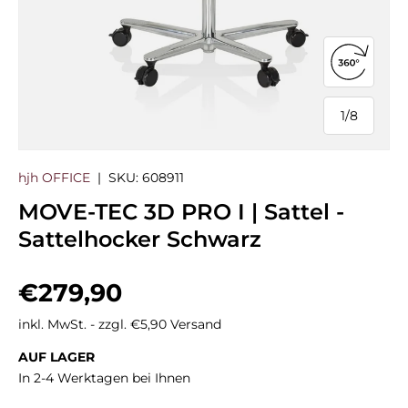
360°-Ans
1
/
8
von
hjh OFFICE
|
SKU:
608911
MOVE-TEC 3D PRO I | Sattel -
Sattelhocker Schwarz
Normaler Preis
€279,90
inkl. MwSt. - zzgl. €5,90 Versand
AUF LAGER
In 2-4 Werktagen bei Ihnen