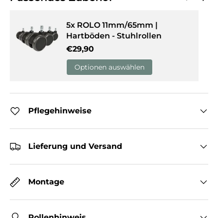
5x ROLO 11mm/65mm |
Hartböden - Stuhlrollen
Normaler Preis
€29,90
Optionen auswählen
Pflegehinweise
Lieferung und Versand
Montage
Rollenhinweis