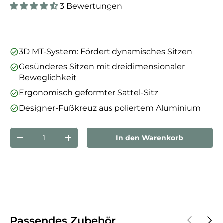
3 Bewertungen
3D MT-System: Fördert dynamisches Sitzen
Gesünderes Sitzen mit dreidimensionaler
Beweglichkeit
Ergonomisch geformter Sattel-Sitz
Designer-Fußkreuz aus poliertem Aluminium
Anzahl
In den Warenkorb
Menge verringern
Menge erhöhen
Vorherige
Näch
Passendes Zubehör