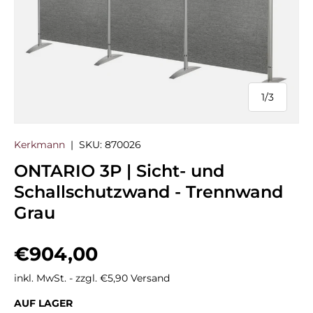
1
/
3
von
Kerkmann
|
SKU:
870026
ONTARIO 3P | Sicht- und
Schallschutzwand - Trennwand
Grau
Normaler Preis
€904,00
inkl. MwSt. - zzgl. €5,90 Versand
AUF LAGER