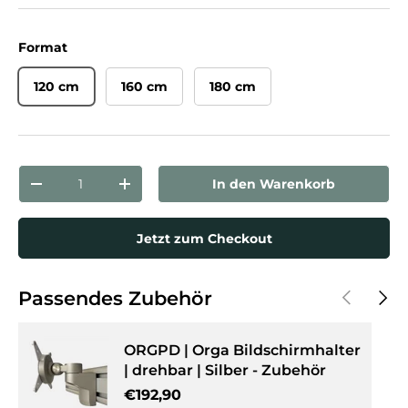
Format
120 cm
160 cm
180 cm
Anzahl
In den Warenkorb
Menge verringern
Menge erhöhen
Jetzt zum Checkout
Vorherige
Näch
Passendes Zubehör
ORGPD | Orga Bildschirmhalter
| drehbar | Silber - Zubehör
Normaler Preis
€192,90