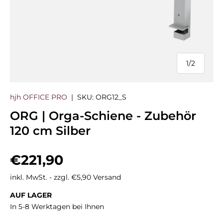
1
/
2
von
hjh OFFICE PRO
|
SKU:
ORG12_S
ORG | Orga-Schiene - Zubehör
120 cm Silber
Normaler Preis
€221,90
inkl. MwSt. - zzgl. €5,90 Versand
AUF LAGER
In 5-8 Werktagen bei Ihnen