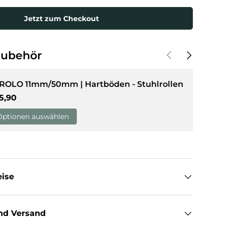
Jetzt zum Checkout
sicht laden
Vorherige
Nächste
Zubehör
 ROLO 11mm/50mm | Hartböden - Stuhlrollen
rmaler Preis
5,90
Optionen auswählen
eise
nd Versand