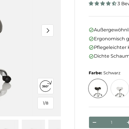
3 Be
Nächste
Außergewöhnli
Ergonomisch g
Pflegeleichter
Dichte Schaum
Farbe:
Schwarz
360°-Ansicht öffnen
Schwarz
Weiß
1
/
8
von
Anzahl
Menge verringe