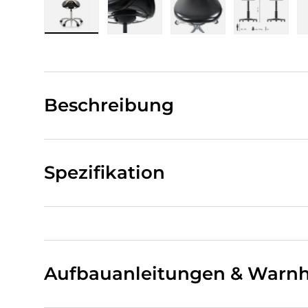
Bild 1 in Galerieansicht laden
Bild 2 in Galerieansicht laden
Bild 3 in Galerieansi
Bild 4 i
Beschreibung
Spezifikation
Aufbauanleitungen & Warnh