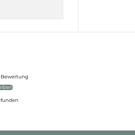
te Bewertung
eiben
efunden