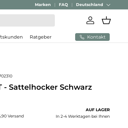
Geschäftskunden Beratung:
Marken
FAQ
Deutschland
+ 49 (0) 881 924 521
Land/Region
Einloggen
Einkaufs
Kontakt
ftskunden
Ratgeber
702310
 - Sattelhocker Schwarz
 Preis
AUF LAGER
€5,90 Versand
In 2-4 Werktagen bei Ihnen