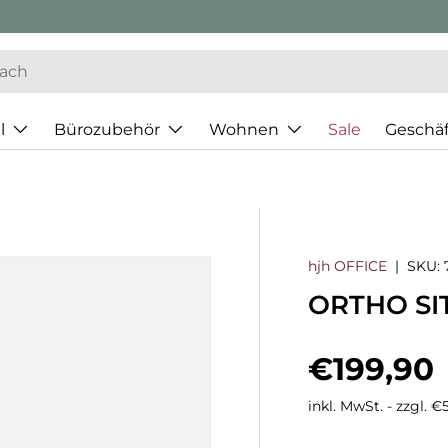
l
Bürozubehör
Wohnen
Sale
Geschä
hjh OFFICE
|
SKU:
ORTHO SIT
Normaler
€199,90
inkl. MwSt. - zzgl. 