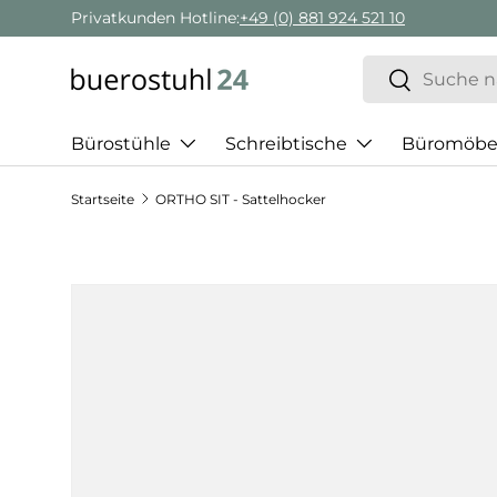
Privatkunden Hotline:
+49 (0) 881 924 521 10
Direkt zum Inhalt
Suchen
Suchen
Bürostühle
Schreibtische
Büromöbe
Startseite
ORTHO SIT - Sattelhocker
Zu Produktinformationen springen