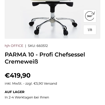
360°-Ans
1
/
8
von
hjh OFFICE
|
SKU:
660512
PARMA 10 - Profi Chefsessel
Cremeweiß
Normaler Preis
€419,90
inkl. MwSt. - zzgl. €5,90 Versand
AUF LAGER
In 2-4 Werktagen bei Ihnen