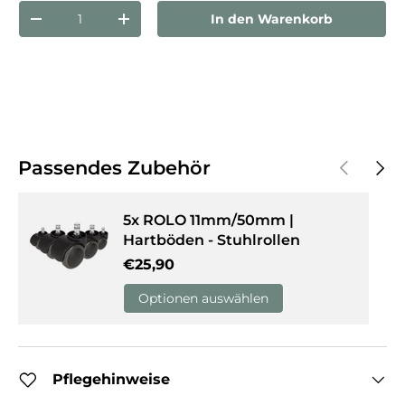
Anzahl
In den Warenkorb
Menge verringern
Menge erhöhen
Vorherige
Näch
Passendes Zubehör
5x ROLO 11mm/50mm |
Hartböden - Stuhlrollen
Normaler Preis
€25,90
Optionen auswählen
Pflegehinweise