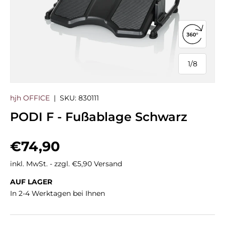
360°-Ans
1
/
8
von
hjh OFFICE
|
SKU:
830111
PODI F - Fußablage Schwarz
Normaler Preis
€74,90
inkl. MwSt. - zzgl. €5,90 Versand
AUF LAGER
In 2-4 Werktagen bei Ihnen