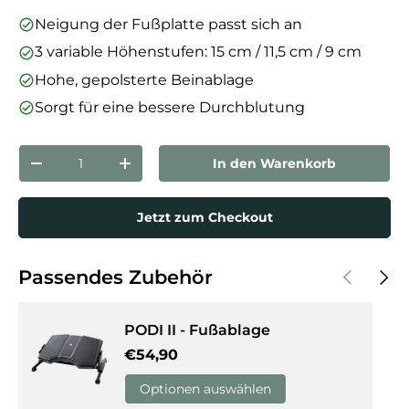
Neigung der Fußplatte passt sich an
3 variable Höhenstufen: 15 cm / 11,5 cm / 9 cm
Hohe, gepolsterte Beinablage
Sorgt für eine bessere Durchblutung
Anzahl
In den Warenkorb
Menge verringern
Menge erhöhen
Jetzt zum Checkout
Vorherige
Näch
Passendes Zubehör
PODI II - Fußablage
Normaler Preis
€54,90
Optionen auswählen