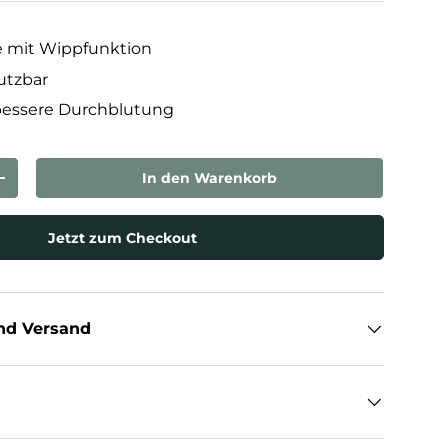
ze mit Wippfunktion
utzbar
 bessere Durchblutung
In den Warenkorb
rn
Menge erhöhen
Jetzt zum Checkout
nd Versand