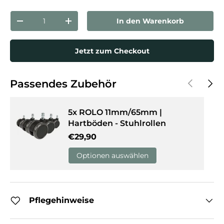
Anzahl
In den Warenkorb
Menge verringern
Menge erhöhen
Jetzt zum Checkout
Vorherige
Näch
Passendes Zubehör
5x ROLO 11mm/65mm |
Hartböden - Stuhlrollen
Normaler Preis
€29,90
Optionen auswählen
Pflegehinweise