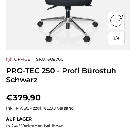
360°-Ans
1
/
8
von
hjh OFFICE
|
SKU:
608700
PRO-TEC 250 - Profi Bürostuhl
Schwarz
Normaler Preis
€379,90
inkl. MwSt. - zzgl. €5,90 Versand
AUF LAGER
In 2-4 Werktagen bei Ihnen