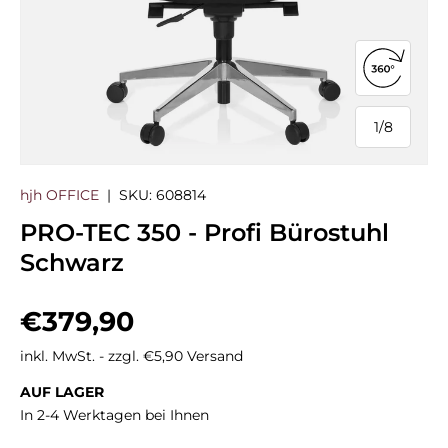
360°-Ans
1
/
8
von
hjh OFFICE
|
SKU:
608814
PRO-TEC 350 - Profi Bürostuhl
Schwarz
Normaler Preis
€379,90
inkl. MwSt. - zzgl. €5,90 Versand
AUF LAGER
In 2-4 Werktagen bei Ihnen