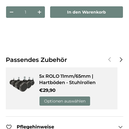
Anzahl
In den Warenkorb
Menge verringern
Menge erhöhen
Vorherige
Näch
Passendes Zubehör
5x ROLO 11mm/65mm |
Hartböden - Stuhlrollen
Normaler Preis
€29,90
Optionen auswählen
Pflegehinweise